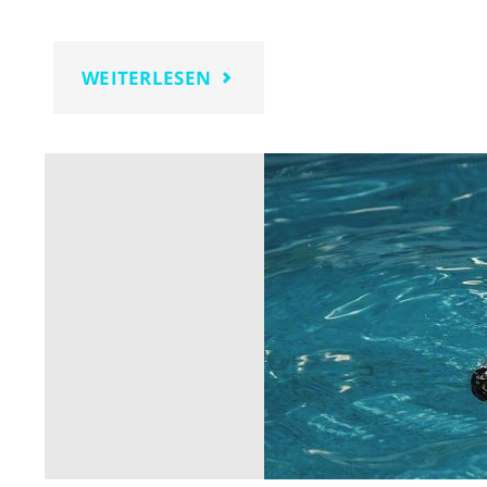
"WIRBELSÄULENGYMNASTIK
WEITERLESEN