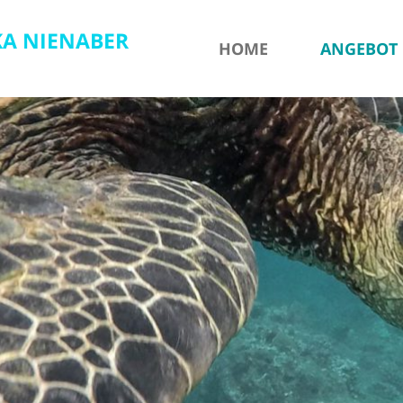
Zum
KA NIENABER
HOME
ANGEBOT
n
Inhalt
springen