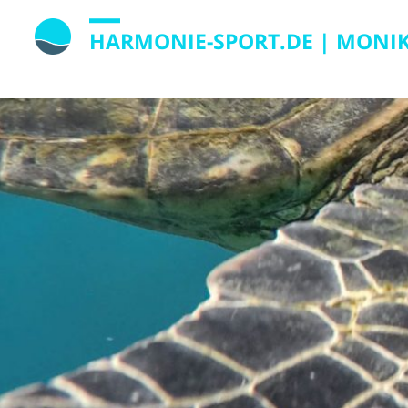
HARMONIE-SPORT.DE | MONI
Waldfriedenstraße 55, 85241 Hebertshause