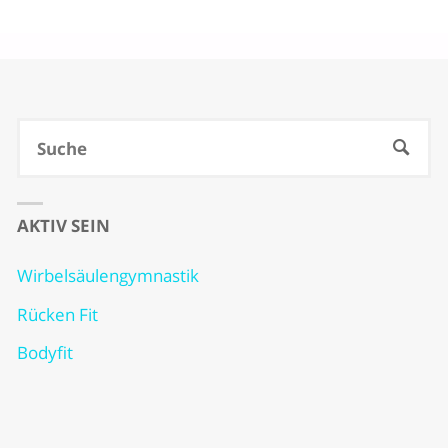
S
SUCHE
na
AKTIV SEIN
Wirbelsäulengymnastik
Rücken Fit
Bodyfit