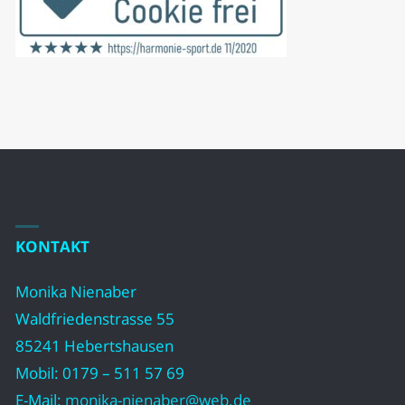
KONTAKT
Monika Nienaber
Waldfriedenstrasse 55
85241 Hebertshausen
Mobil: 0179 – 511 57 69
E-Mail:
monika-nienaber@web.de