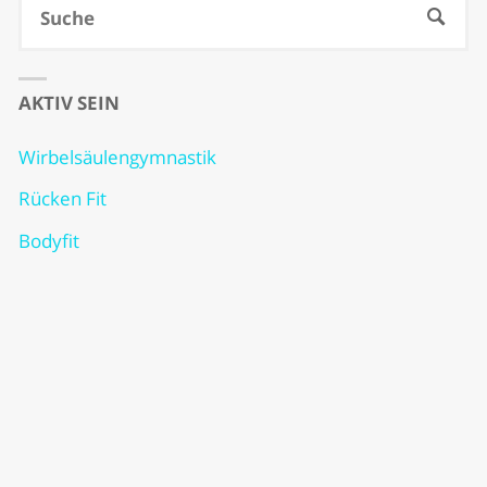
S
SUCHE
na
AKTIV SEIN
Wirbelsäulengymnastik
Rücken Fit
Bodyfit