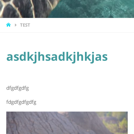
START
TEST
asdkjhsadkjhkjas
dfgdfgdfg
fdgdfgdfgdfg