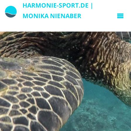
HARMONIE-SPORT.DE |
MONIKA NIENABER
Waldfriedenstraße 55, 85241
Hebertshausen